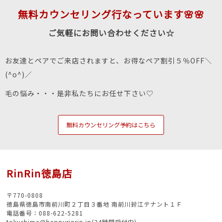
無料カウンセリング行なっています🌸🌸
ご気軽にお問い合わせください☆
お友達とペアでご来店されますと、お得なペア割引５％OFF＼
(^o^)／
毛の悩み・・・是非私たちにお任せ下さい♡
無料カウンセリング予約はこちら
RinRin徳島店
〒770-0808
徳島県徳島市南前川町２丁目３番地 南前川鈴江テナント１Ｆ
電話番号：088-622-5281
tokushima@happyrinrin.jp(24時間受付中)