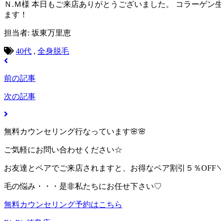
Ｎ.Ｍ様 本日もご来店ありがとうございました。 コラーゲン
ます！
担当者: 坂東万里恵
40代
,
全身脱毛
前の記事
次の記事
無料カウンセリング行なっています🌸🌸
ご気軽にお問い合わせください☆
お友達とペアでご来店されますと、お得なペア割引５％OFF＼(^
毛の悩み・・・是非私たちにお任せ下さい♡
無料カウンセリング予約はこちら