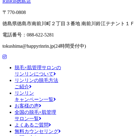
RinRin徳島店
〒770-0808
徳島県徳島市南前川町２丁目３番地 南前川鈴江テナント１Ｆ
電話番号：088-622-5281
tokushima@happyrinrin.jp(24時間受付中)
脱毛×肌管理サロンの
リンリンについて
リンリンの脱毛方法
ご紹介
リンリン
キャンペーン一覧
お客様の声
全国の脱毛×肌管理
サロン一覧
よくあるご質問
無料カウンセリング