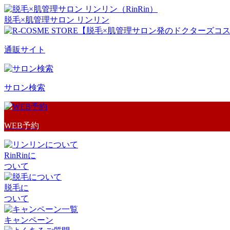
脱毛×肌管理サロン リンリン
通販サイト
サロン検索
WEB予約
RinRinに
ついて
脱毛に
ついて
キャンペーン