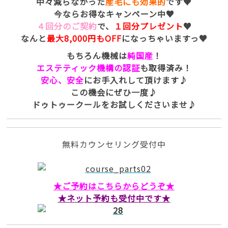
中々減らなかった
産毛にも効果的
です♥
今ならお得なキャンペーン中♥
４回分のご契約
で、
１回分プレゼント
♥
なんと
最大8,000円もOFF
になっちゃいますっ♥
もちろん機械は
純国産
！
エステティック機構の認証
も取得済み！
安心、安全
にお手入れして頂けます♪
この機会にぜひ一度♪
ドゥトゥークールをお試しくださいませ♪
無料カウンセリング受付中
★ご予約はこちらからどうぞ★
★ネット予約も受付中です★