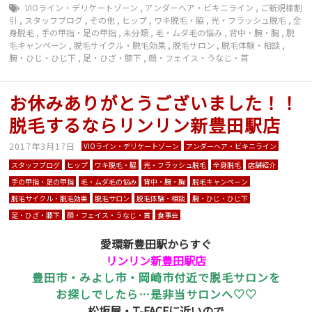
VIOライン・デリケートゾーン
,
アンダーヘア・ビキニライン
,
ご新規様割
引
,
スタッフブログ
,
その他
,
ヒップ
,
ワキ脱毛・脇
,
光・フラッシュ脱毛
,
全
身脱毛
,
手の甲指・足の甲指
,
未分類
,
毛・ムダ毛の悩み
,
背中・腕・胸
,
脱
毛キャンペーン
,
脱毛サイクル・脱毛効果
,
脱毛サロン
,
脱毛体験・相談
,
腕・ひじ・ひじ下
,
足・ひざ・膝下
,
顔・フェイス・うなじ・首
お休みありがとうございました！！
脱毛するならリンリン新豊田駅店
2017年3月17日
VIOライン・デリケートゾーン
アンダーヘア・ビキニライン
スタッフブログ
ヒップ
ワキ脱毛・脇
光・フラッシュ脱毛
全身脱毛
店舗紹介
手の甲指・足の甲指
毛・ムダ毛の悩み
背中・腕・胸
脱毛キャンペーン
脱毛サイクル・脱毛効果
脱毛サロン
脱毛体験・相談
腕・ひじ・ひじ下
足・ひざ・膝下
顔・フェイス・うなじ・首
食事会
愛環新豊田駅からすぐ
リンリン新豊田駅店
豊田市・みよし市・岡崎市付近で脱毛サロンを
お探しでしたら…是非当サロンへ♡♡
松坂屋・T-FACEに近いので