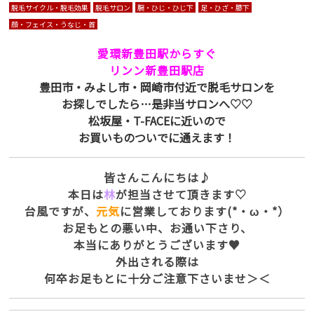
脱毛サイクル・脱毛効果
脱毛サロン
腕・ひじ・ひじ下
足・ひざ・膝下
顔・フェイス・うなじ・首
愛環新豊田駅からすぐ
リンン新豊田駅店
豊田市・みよし市・岡崎市付近で脱毛サロンを
お探しでしたら…是非当サロンへ♡♡
松坂屋・T-FACEに近いので
お買いものついでに通えます！
皆さんこんにちは♪
本日は
林
が担当させて頂きます♡
台風ですが、
元気
に営業しております(*・ω・*）
お足もとの悪い中、お通い下さり、
本当にありがとうございます♥
外出される際は
何卒お足もとに十分ご注意下さいませ＞＜