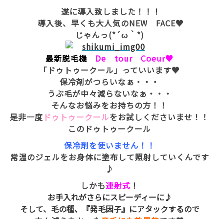
遂に導入致しました！！！
導入後、早くも大人気のNEW FACE♥
じゃんっ(*´ω｀*)
最新脱毛機
De tour Coeur♥
「ドゥトゥークール」っていいます♥
保冷剤がつらいなぁ・・・
うぶ毛が中々減らないなぁ・・・
そんなお悩みをお持ちの方！！
是非一度
ドゥトゥークール
をお試しくださいませ！！
このドゥトゥークール
保冷剤を使いません！！
常温のジェルをお身体に塗布して照射していくんです
♪
しかも
連射式
！
お手入れがさらにスピーディーに♪
そして、毛の種、『発毛因子』にアタックするので