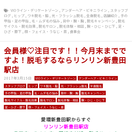
VIOライン・デリケートゾーン
,
アンダーヘア・ビキニライン
,
スタッフブ
ログ
,
ヒップ
,
ワキ脱毛・脇
,
光・フラッシュ脱毛
,
全身脱毛
,
店舗紹介
,
手の
甲指・足の甲指
,
毛・ムダ毛の悩み
,
背中・腕・胸
,
脱毛キャンペーン
,
脱毛
サイクル・脱毛効果
,
脱毛サロン
,
脱毛体験・相談
,
腕・ひじ・ひじ下
,
足・
ひざ・膝下
,
顔・フェイス・うなじ・首
,
食事会
会員様♡注目です！！今月末までで
すよ！脱毛するならリンリン新豊田
駅店
2017年3月15日
VIOライン・デリケートゾーン
アンダーヘア・ビキニライン
スタッフブログ
ヒップ
ワキ脱毛・脇
光・フラッシュ脱毛
全身脱毛
手の甲指・足の甲指
毛・ムダ毛の悩み
背中・腕・胸
脱毛キャンペーン
脱毛サイクル・脱毛効果
脱毛サロン
脱毛体験・相談
腕・ひじ・ひじ下
足・ひざ・膝下
顔・フェイス・うなじ・首
愛環新豊田駅からすぐ
リンリン新豊田駅店