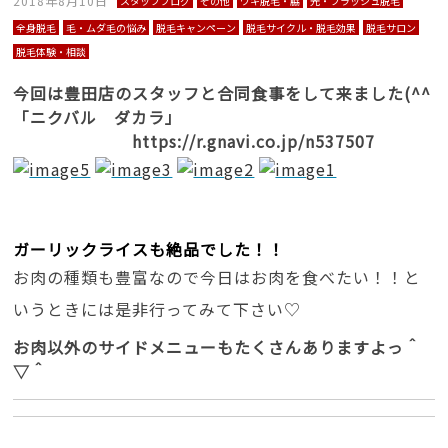
2018年8月10日
スタッフブログ
その他
ワキ脱毛・脇
光・フラッシュ脱毛
全身脱毛
毛・ムダ毛の悩み
脱毛キャンペーン
脱毛サイクル・脱毛効果
脱毛サロン
脱毛体験・相談
今回は豊田店のスタッフと合同食事をして来ました(^^
「ニクバル ダカラ」
https://r.gnavi.co.jp/n537507
ガーリックライスも絶品でした！！
お肉の種類も豊富なので今日はお肉を食べたい！！と
いうときには是非行ってみて下さい♡
お肉以外のサイドメニューもたくさんありますよっ＾
▽＾