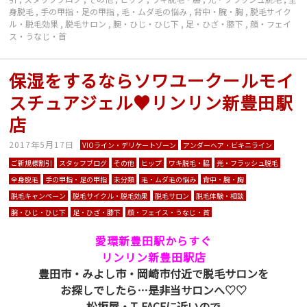
身脱毛
,
手の甲指・足の甲指
,
毛・ムダ毛の悩み
,
背中・腕・胸
,
脱毛サイク
ル・脱毛効果
,
脱毛サロン
,
腕・ひじ・ひじ下
,
足・ひざ・膝下
,
顔・フェイ
ス・うなじ・首
保湿をするならソワユークールモイ
スチュアジェル♥リンリン新豊田駅
店
2017年5月17日
VIOライン・デリケートゾーン
アンダーヘア・ビキニライン
ご新規様割引
スタッフブログ
その他
ヒップ
ワキ脱毛・脇
光・フラッシュ脱毛
全身脱毛
手の甲指・足の甲指
未分類
毛・ムダ毛の悩み
背中・腕・胸
脱毛キャンペーン
脱毛サイクル・脱毛効果
脱毛サロン
脱毛体験・相談
腕・ひじ・ひじ下
足・ひざ・膝下
顔・フェイス・うなじ・首
愛環新豊田駅からすぐ
リンリン新豊田駅店
豊田市・みよし市・岡崎市付近で脱毛サロンを
お探しでしたら…是非当サロンへ♡♡
松坂屋・T-FACEに近いので