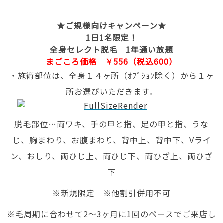
★ご規様向けキャンペーン★
1日1名限定！
全身セレクト脱毛 1年通い放題
まごころ価格 ￥556（税込600）
・施術部位は、全身１４ヶ所（ｵﾌﾟｼｮﾝ除く）から１ヶ
所お選びいただきます。
脱毛部位…両ワキ、手の甲と指、足の甲と指、うな
じ、胸まわり、お腹まわり、背中上、背中下、Vライ
ン、おしり、両ひじ上、両ひじ下、両ひざ上、両ひざ
下
※新規限定 ※他割引併用不可
※毛周期に合わせて2～3ヶ月に1回のペースでご来店し