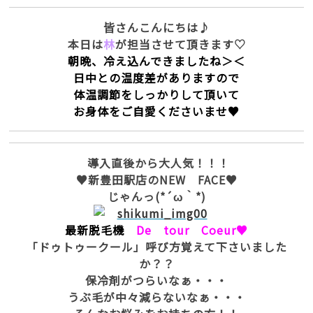
皆さんこんにちは♪
本日は
林
が担当させて頂きます♡
朝晩、冷え込んできましたね＞＜
日中との温度差がありますので
体温調節をしっかりして頂いて
お身体をご自愛くださいませ♥
導入直後から大人気！！！
♥新豊田駅店のNEW FACE♥
じゃんっ(*´ω｀*)
最新脱毛機
De tour Coeur♥
「ドゥトゥークール」呼び方覚えて下さいました
か？？
保冷剤がつらいなぁ・・・
うぶ毛が中々減らないなぁ・・・