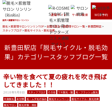
通販サイト
サロン検索
WEB予約
脱毛×肌管理サロン リンリン
脱毛×肌管理サロンリンリンTOP
>
全国の脱毛×肌管理サロン一覧
>
新豊田駅店
>
スタッフブログ
>
脱毛サイクル・脱毛効果
新豊田駅店「脱毛サイクル・脱毛効
果」カテゴリースタッフブログ一覧
辛い物を食べて夏の疲れを吹き飛ば
してきました！！
2018年9月8日
スタッフブログ
その他
ワキ脱毛・脇
光・フラッシュ脱毛
全身脱毛
未分類
毛・ムダ毛の悩み
脱毛キャンペーン
脱毛サイクル・脱毛効果
脱毛サロン
脱毛体験・相談