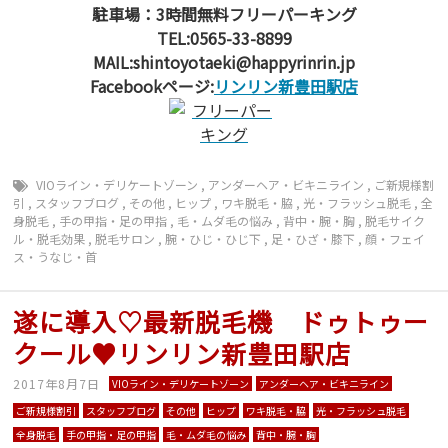
駐車場：3時間無料フリーパーキング
TEL:0565-33-8899
MAIL:shintoyotaeki@happyrinrin.jp
Facebookページ:
リンリン新豊田駅店
VIOライン・デリケートゾーン
,
アンダーヘア・ビキニライン
,
ご新規様割
引
,
スタッフブログ
,
その他
,
ヒップ
,
ワキ脱毛・脇
,
光・フラッシュ脱毛
,
全
身脱毛
,
手の甲指・足の甲指
,
毛・ムダ毛の悩み
,
背中・腕・胸
,
脱毛サイク
ル・脱毛効果
,
脱毛サロン
,
腕・ひじ・ひじ下
,
足・ひざ・膝下
,
顔・フェイ
ス・うなじ・首
遂に導入♡最新脱毛機 ドゥトゥー
クール♥リンリン新豊田駅店
2017年8月7日
VIOライン・デリケートゾーン
アンダーヘア・ビキニライン
ご新規様割引
スタッフブログ
その他
ヒップ
ワキ脱毛・脇
光・フラッシュ脱毛
全身脱毛
手の甲指・足の甲指
毛・ムダ毛の悩み
背中・腕・胸