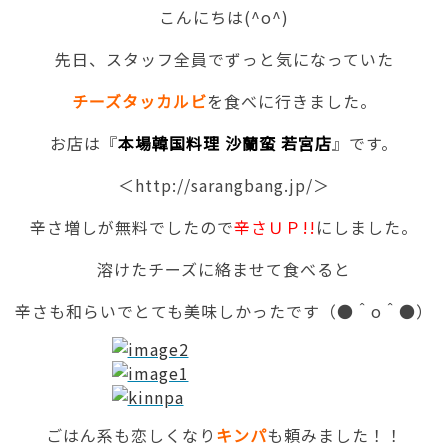
こんにちは(^o^)
先日、スタッフ全員でずっと気になっていた
チーズタッカルビ
を食べに行きました。
お店は『
本場韓国料理 沙蘭蛮 若宮店
』です。
＜http://sarangbang.jp/＞
辛さ増しが無料でしたので
辛さＵＰ!!
にしました。
溶けたチーズに絡ませて食べると
辛さも和らいでとても美味しかったです（●＾o＾●）
ごはん系も恋しくなり
キンパ
も頼みました！！