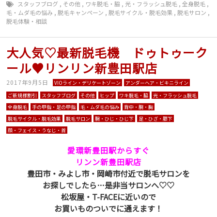
スタッフブログ
,
その他
,
ワキ脱毛・脇
,
光・フラッシュ脱毛
,
全身脱毛
,
毛・ムダ毛の悩み
,
脱毛キャンペーン
,
脱毛サイクル・脱毛効果
,
脱毛サロン
,
脱毛体験・相談
大人気♡最新脱毛機 ドゥトゥーク
ール♥リンリン新豊田駅店
2017年9月5日
VIOライン・デリケートゾーン
アンダーヘア・ビキニライン
ご新規様割引
スタッフブログ
その他
ヒップ
ワキ脱毛・脇
光・フラッシュ脱毛
全身脱毛
手の甲指・足の甲指
毛・ムダ毛の悩み
背中・腕・胸
脱毛サイクル・脱毛効果
脱毛サロン
腕・ひじ・ひじ下
足・ひざ・膝下
顔・フェイス・うなじ・首
愛環新豊田駅からすぐ
リンン新豊田駅店
豊田市・みよし市・岡崎市付近で脱毛サロンを
お探しでしたら…是非当サロンへ♡♡
松坂屋・T-FACEに近いので
お買いものついでに通えます！