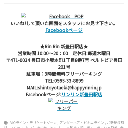
いいね!して頂いた画面をスタッフにお見せ下さい。
Facebookページ
★Rin Rin 新豊田駅店★
営業時間 10:00～20：00 定休日:毎週木曜日
〒471-0034 豊田市小坂本町1丁目8番7号 ベルトピア豊田
201号
駐車場：3時間無料フリーパーキング
TEL:0565-33-8899
MAIL:shintoyotaeki@happyrinrin.jp
Facebookページ:
リンリン新豊田駅店
VIOライン・デリケートゾーン
,
アンダーヘア・ビキニライン
,
ご新規様割
引
,
スタッフブログ
,
その他
,
ヒップ
,
ワキ脱毛・脇
,
光・フラッシュ脱毛
,
全