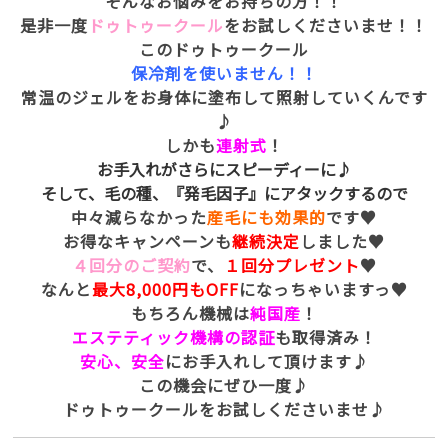
そんなお悩みをお持ちの方！！
是非一度
ドゥトゥークール
をお試しくださいませ！！
このドゥトゥークール
保冷剤を使いません！！
常温のジェルをお身体に塗布して照射していくんです
♪
しかも
連射式
！
お手入れがさらにスピーディーに♪
そして、毛の種、『発毛因子』にアタックするので
中々減らなかった
産毛にも効果的
です♥
お得なキャンペーンも
継続決定
しました♥
４回分のご契約
で、
１回分プレゼント
♥
なんと
最大8,000円もOFF
になっちゃいますっ♥
もちろん機械は
純国産
！
エステティック機構の認証
も取得済み！
安心、安全
にお手入れして頂けます♪
この機会にぜひ一度♪
ドゥトゥークールをお試しくださいませ♪