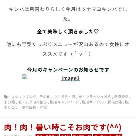
キンパは月替わりらしく今月はツナマヨキンパでし
た。
全て美味しく頂きました♡
他にも野菜たっぷりメニューが沢山あるので女性にオ
ススメです（＾ｖ＾）
今月のキャンペーンのお知らせです
スタッフブログ
,
その他
,
ワキ脱毛・脇
,
光・フラッシュ脱毛
,
全身脱毛
,
未分類
,
毛・ムダ毛の悩み
,
脱毛キャンペーン
,
脱毛サイクル・脱毛効果
,
脱
毛サロン
,
脱毛体験・相談
肉！肉！暑い時こそお肉です(^^)