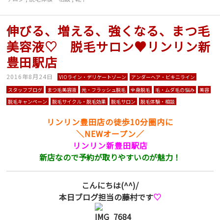
伸びる、増える、強くなる、まつ毛
美容液♡ 脱毛サロン♥リンリン新
豊田駅店
2016年8月24日
VIOライン・デリケートゾーン
アンダーヘア・ビキニライン
スタッフブログ
まつ毛美容液
光・フラッシュ脱毛
全身脱毛
毛・ムダ毛の悩み
美容
脱毛キャンペーン
脱毛サイクル・脱毛効果
脱毛サロン
脱毛体験・相談
リンリン豊田店の徒歩10分圏内に
＼NEWオープン／
リンリン新豊田駅店
新店なので予約が取りやすいのが魅力！
こんにちは(^^)/
本日ブログ担当の藤村です
♡