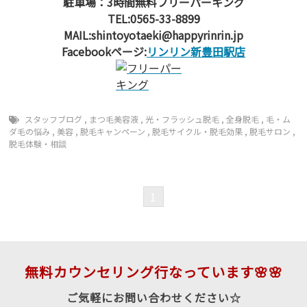
駐車場：3時間無料フリーパーキング
TEL:0565-33-8899
MAIL:shintoyotaeki@happyrinrin.jp
Facebookページ:
リンリン新豊田駅店
スタッフブログ
,
まつ毛美容液
,
光・フラッシュ脱毛
,
全身脱毛
,
毛・ム
ダ毛の悩み
,
美容
,
脱毛キャンペーン
,
脱毛サイクル・脱毛効果
,
脱毛サロン
,
脱毛体験・相談
1
無料カウンセリング行なっています🌸🌸
ご気軽にお問い合わせください☆