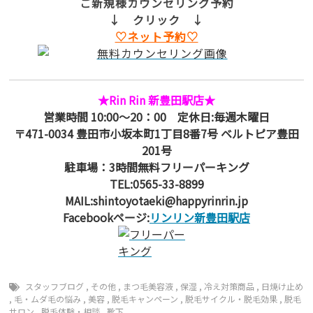
ご新規様カウンセリング予約
↓ クリック ↓
♡ネット予約♡
★Rin Rin 新豊田駅店★
営業時間 10:00～20：00 定休日:毎週木曜日
〒471-0034 豊田市小坂本町1丁目8番7号 ベルトピア豊田
201号
駐車場：3時間無料フリーパーキング
TEL:0565-33-8899
MAIL:shintoyotaeki@happyrinrin.jp
Facebookページ:
リンリン新豊田駅店
スタッフブログ
,
その他
,
まつ毛美容液
,
保湿
,
冷え対策商品
,
日焼け止め
,
毛・ムダ毛の悩み
,
美容
,
脱毛キャンペーン
,
脱毛サイクル・脱毛効果
,
脱毛
サロン
,
脱毛体験・相談
,
靴下