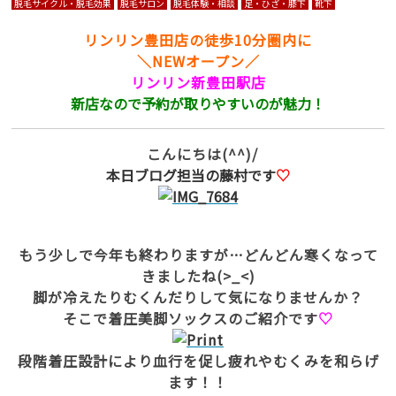
脱毛サイクル・脱毛効果
脱毛サロン
脱毛体験・相談
足・ひざ・膝下
靴下
リンリン豊田店の徒歩10分圏内に
＼NEWオープン／
リンリン新豊田駅店
新店なので予約が取りやすいのが魅力！
こんにちは(^^)/
本日ブログ担当の藤村です
♡
もう少しで今年も終わりますが…どんどん寒くなって
きましたね(>_<)
脚が冷えたりむくんだりして気になりませんか？
そこで着圧美脚ソックスのご紹介です
♡
段階着圧設計により血行を促し疲れやむくみを和らげ
ます！！