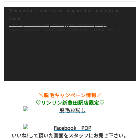
動
Media error: Format(s) not supported or source(s) not
画
found
プ
ファイルをダウンロード: http://www.happyrinrin.com/shin-toyota/wp-
content/uploads/2016/07/29b10cefddb5b915fa87fc904ba366bd1.mp4?_=1
レ
ー
ヤ
ー
＼脱毛キャンペーン情報／
♡リンリン新豊田駅店限定♡
いいね!して頂いた画面をスタッフにお見せ下さい。