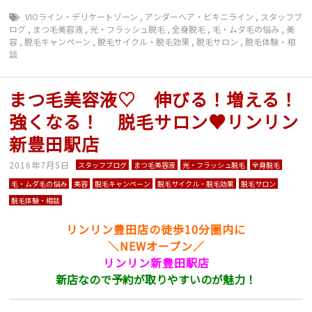
VIOライン・デリケートゾーン
,
アンダーヘア・ビキニライン
,
スタッフブ
ログ
,
まつ毛美容液
,
光・フラッシュ脱毛
,
全身脱毛
,
毛・ムダ毛の悩み
,
美
容
,
脱毛キャンペーン
,
脱毛サイクル・脱毛効果
,
脱毛サロン
,
脱毛体験・相
談
まつ毛美容液♡ 伸びる！増える！
強くなる！ 脱毛サロン♥リンリン
新豊田駅店
2016年7月5日
スタッフブログ
まつ毛美容液
光・フラッシュ脱毛
全身脱毛
毛・ムダ毛の悩み
美容
脱毛キャンペーン
脱毛サイクル・脱毛効果
脱毛サロン
脱毛体験・相談
リンリン豊田店の徒歩10分圏内に
＼NEWオープン／
リンリン新豊田駅店
新店なので予約が取りやすいのが魅力！