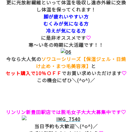
更に光放射繊維といって体温を吸収し遠赤外線に交換
し体温を保ってくれます！
脚が疲れいやすい方
むくみが気になる方
冷えが気になる方
に是非オススメです
♡
寒～い冬の時期に大活躍です！！
今なら大人気の
ソワユーシリーズ【保湿ジェル・日焼
け止め・まつ毛美容液】
と
セット購入で10％ＯＦＦ
でお買い求めいただけます
♡
この機会にぜひ＼(^o^)／
リンリン新豊田駅店では脱毛女子大大大募集中です♡
当日予約も大歓迎＼(^o^)／