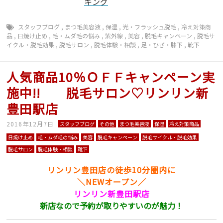
スタッフブログ
,
まつ毛美容液
,
保湿
,
光・フラッシュ脱毛
,
冷え対策商
品
,
日焼け止め
,
毛・ムダ毛の悩み
,
紫外線
,
美容
,
脱毛キャンペーン
,
脱毛サ
イクル・脱毛効果
,
脱毛サロン
,
脱毛体験・相談
,
足・ひざ・膝下
,
靴下
人気商品10％ＯＦＦキャンペーン実
施中!! 脱毛サロン♡リンリン新
豊田駅店
2016年12月7日
スタッフブログ
その他
まつ毛美容液
保湿
冷え対策商品
日焼け止め
毛・ムダ毛の悩み
美容
脱毛キャンペーン
脱毛サイクル・脱毛効果
脱毛サロン
脱毛体験・相談
靴下
リンリン豊田店の徒歩10分圏内に
＼NEWオープン／
リンリン新豊田駅店
新店なので予約が取りやすいのが魅力！