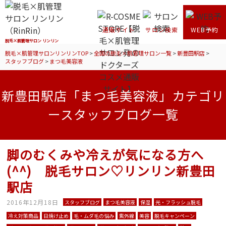
通販サイト
サロン検索
WEB予約
脱毛×肌管理サロン リンリン
脱毛×肌管理サロンリンリンTOP
>
全国の脱毛×肌管理サロン一覧
>
新豊田駅店
>
スタッフブログ
>
まつ毛美容液
新豊田駅店「まつ毛美容液」カテゴリ
ースタッフブログ一覧
脚のむくみや冷えが気になる方へ
(^^) 脱毛サロン♡リンリン新豊田
駅店
2016年12月18日
スタッフブログ
まつ毛美容液
保湿
光・フラッシュ脱毛
冷え対策商品
日焼け止め
毛・ムダ毛の悩み
紫外線
美容
脱毛キャンペーン