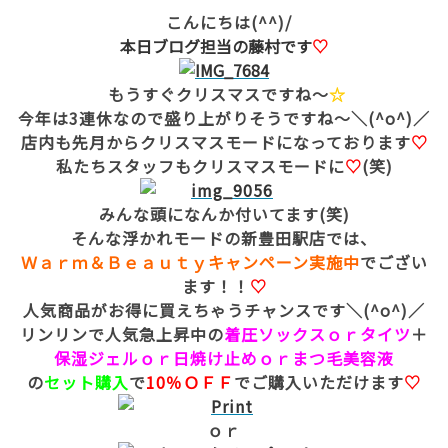
こんにちは(^^)/
本日ブログ担当の藤村です
♡
もうすぐクリスマスですね～
☆
今年は3連休なので盛り上がりそうですね～＼(^o^)／
店内も先月からクリスマスモードになっております
♡
私たちスタッフもクリスマスモードに
♡
(笑)
みんな頭になんか付いてます(笑)
そんな浮かれモードの新豊田駅店では、
Ｗａｒｍ＆Ｂｅａｕｔｙキャンペーン実施中
でござい
ます！！
♡
人気商品がお得に買えちゃうチャンスです＼(^o^)／
リンリンで人気急上昇中の
着圧ソックスｏｒタイツ
＋
保湿ジェルｏｒ日焼け止めｏｒまつ毛美容液
の
セット購入
で
10％ＯＦＦ
でご購入いただけます
♡
ｏｒ