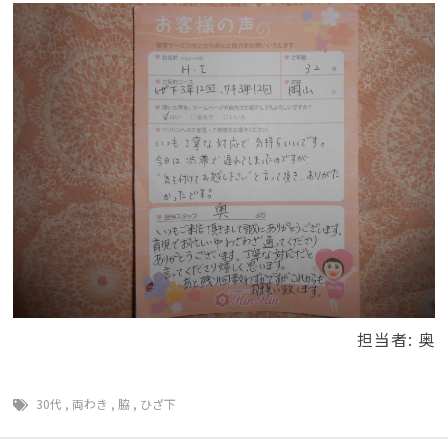
担当者: 奥
30代
,
両わき
,
脇
,
ひざ下