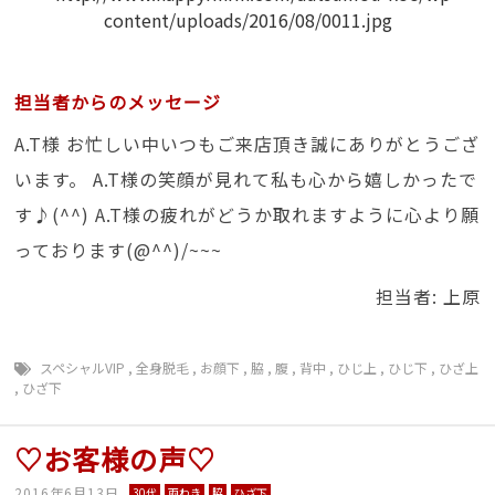
担当者からのメッセージ
A.T様 お忙しい中いつもご来店頂き誠にありがとうござ
います。 A.T様の笑顔が見れて私も心から嬉しかったで
す♪(^^) A.T様の疲れがどうか取れますように心より願
っております(@^^)/~~~
担当者: 上原
スペシャルVIP
,
全身脱毛
,
お顔下
,
脇
,
腹
,
背中
,
ひじ上
,
ひじ下
,
ひざ上
,
ひざ下
♡お客様の声♡
2016年6月13日
30代
両わき
脇
ひざ下