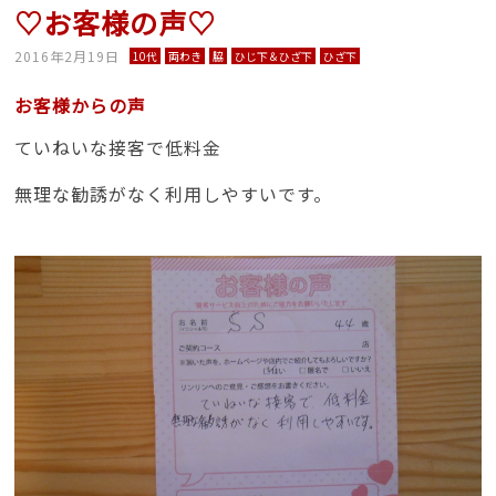
♡お客様の声♡
2016年2月19日
10代
両わき
脇
ひじ下＆ひざ下
ひざ下
お客様からの声
ていねいな接客で低料金
無理な勧誘がなく利用しやすいです。