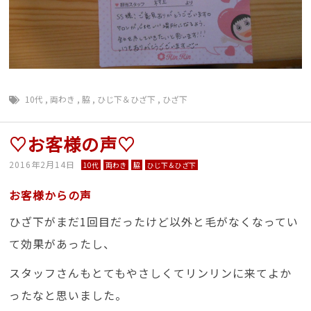
10代
,
両わき
,
脇
,
ひじ下＆ひざ下
,
ひざ下
♡お客様の声♡
2016年2月14日
10代
両わき
脇
ひじ下＆ひざ下
お客様からの声
ひざ下がまだ1回目だったけど以外と毛がなくなってい
て効果があったし、
スタッフさんもとてもやさしくてリンリンに来てよか
ったなと思いました。