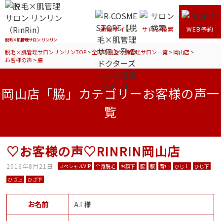
通販サイト
サロン検索
WEB予約
脱毛×肌管理サロン リンリン
脱毛×肌管理サロンリンリンTOP
>
全国の脱毛×肌管理サロン一覧
>
岡山店
>
お客様の声
>
脇
岡山店「脇」カテゴリーお客様の声一
覧
♡お客様の声♡RINRIN岡山店
2016年8月21日
スペシャルVIP
全身脱毛
お顔下
脇
腹
背中
ひじ上
ひじ下
ひざ上
ひざ下
お名前
A.T様