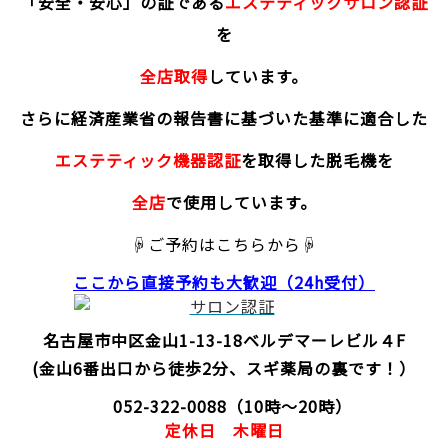
「安全・安心」の証である
エステティックサロン認証
を
全店取得
しています。
さらに経済産業省の報告書に基づいた基準に適合した
エステティック機器認証
を取得した脱毛機を
全店
で使用しています。
☟ご予約はこちらから☟
ここから直接予約
も大歓迎（24h受付）
名古屋市中区金山1-13-18
ベルデマーレビル４F
(金山6番出口から徒歩2分、スギ薬局の裏です！）
052-322-0088
（10時～20時）
定休日
木曜日