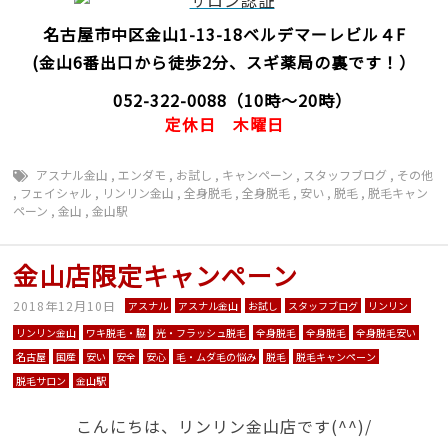
名古屋市中区金山1-13-18
ベルデマーレビル４F
(金山6番出口から徒歩2分、スギ薬局の裏です！）
052-322-0088
（10時～20時）
定休日
木曜日
アスナル金山
,
エンダモ
,
お試し
,
キャンペーン
,
スタッフブログ
,
その他
,
フェイシャル
,
リンリン金山
,
全身脱毛
,
全身脱毛
,
安い
,
脱毛
,
脱毛キャン
ペーン
,
金山
,
金山駅
金山店限定キャンペーン
2018年12月10日
アスナル
アスナル金山
お試し
スタッフブログ
リンリン
リンリン金山
ワキ脱毛・脇
光・フラッシュ脱毛
全身脱毛
全身脱毛
全身脱毛安い
名古屋
国産
安い
安全
安心
毛・ムダ毛の悩み
脱毛
脱毛キャンペーン
脱毛サロン
金山駅
こんにちは、リンリン金山店です(^^)/