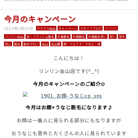
今月のキャンペーン
2019年1月21日
アスナル金山
キャンペーン
スタッフブログ
リンリン
リンリン金山
光・フラッシュ脱毛
全身脱毛
全身脱毛
全身脱毛安い
安い
安全
安心
脱毛
脱毛サロン
金山
金山駅
顔・フェイス・うなじ・首
こんにちは！
リンリン金山店です(^_^)
今月のキャンペーンのご紹介✩
今月はお顔+うなじ脱毛になります♪
お顔は一番人に見られる部分にもなりますが
おうなじも意外とたくさんの人に見られています