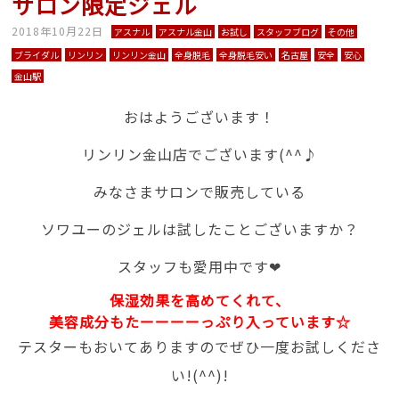
サロン限定ジェル
2018年10月22日
アスナル
アスナル金山
お試し
スタッフブログ
その他
ブライダル
リンリン
リンリン金山
全身脱毛
全身脱毛安い
名古屋
安全
安心
金山駅
おはようございます！
リンリン金山店でございます(^^♪
みなさまサロンで販売している
ソワユーのジェルは試したことございますか？
スタッフも愛用中です❤
保湿効果を高めてくれて、
美容成分もたーーーーっぷり入っています☆
テスターもおいてありますのでぜひ一度お試しくださ
い!(^^)!