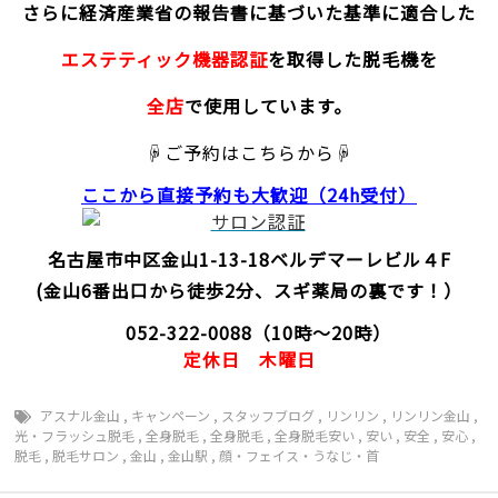
さらに経済産業省の報告書に基づいた基準に適合した
エステティック機器認証
を取得した脱毛機を
全店
で使用しています。
☟ご予約はこちらから☟
ここから直接予約
も大歓迎（24h受付）
名古屋市中区金山1-13-18
ベルデマーレビル４F
(金山6番出口から徒歩2分、スギ薬局の裏です！）
052-322-0088
（10時～20時）
定休日
木曜日
アスナル金山
,
キャンペーン
,
スタッフブログ
,
リンリン
,
リンリン金山
,
光・フラッシュ脱毛
,
全身脱毛
,
全身脱毛
,
全身脱毛安い
,
安い
,
安全
,
安心
,
脱毛
,
脱毛サロン
,
金山
,
金山駅
,
顔・フェイス・うなじ・首