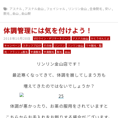
アスナル
,
アスナル金山
,
フェイシャル
,
リンリン金山
,
全身脱毛
,
安い
,
脱毛
,
金山
,
金山駅
体調管理には気を付けよう！
2018年10月28日
VIOライン・デリケートゾーン
アスナル金山
かとうせんとよ
キャンペーン
スタッフブログ
その他
リンリン
リンリン金山
ワキ脱毛・脇
光・フラッシュ脱毛
全身脱毛
全身脱毛
脱毛
金山
リンリン金山店です！
最近寒くなってきて、体調を崩してしまう方も
増えてきたのではないでしょうか？
体調が悪かったり、お薬の服用をされていますと
こちらからお手入れをお断りする場合がございます。