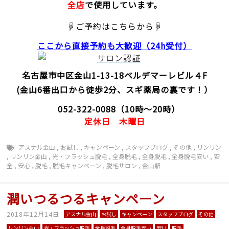
全店
で使用しています。
☟ご予約はこちらから☟
ここから直接予約
も大歓迎（24h受付）
名古屋市中区金山1-13-18
ベルデマーレビル４F
(金山6番出口から徒歩2分、スギ薬局の裏です！）
052-322-0088
（10時～20時）
定休日
木曜日
アスナル金山
,
お試し
,
キャンペーン
,
スタッフブログ
,
その他
,
リンリン
,
リンリン金山
,
光・フラッシュ脱毛
,
全身脱毛
,
全身脱毛
,
全身脱毛安い
,
安
全
,
安心
,
脱毛
,
脱毛キャンペーン
,
脱毛サロン
,
金山駅
潤いつるつるキャンペーン
2018年12月14日
アスナル金山
お試し
キャンペーン
スタッフブログ
その他
リンリン金山
光・フラッシュ脱毛
全身脱毛
全身脱毛安い
安い
脱毛