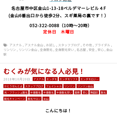
名古屋市中区金山1-13-18
ベルデマーレビル４F
(金山6番出口から徒歩2分、スギ薬局の裏です！）
052-322-0088
（10時～20時）
定休日
木曜日
アスナル
,
アスナル金山
,
お試し
,
スタッフブログ
,
その他
,
ブライダル
,
リンリン
,
リンリン金山
,
全身脱毛
,
全身脱毛安い
,
名古屋
,
安全
,
安心
,
金山
駅
むくみが気になる人必見！
2018年10月20日
アスナル
エンダモ
エンダモリフト
エンダモロジー
かとうせんとよ
スタッフブログ
フェイシャル
リンリン
リンリン金山
光・フラッシュ脱毛
全身脱毛
全身脱毛
全身脱毛安い
国産
安心
熱田区
脱毛
脱毛キャンペーン
脱毛サロン
金山
こんにちは！