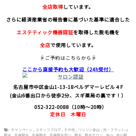
全店取得
しています。
さらに経済産業省の報告書に基づいた基準に適合した
エステティック機器認証
を取得した脱毛機を
全店
で使用しています。
☟ご予約はこちらから☟
ここから直接予約
も大歓迎（24h受付）
名古屋市中区金山1-13-18
ベルデマーレビル４F
(金山6番出口から徒歩2分、スギ薬局の裏です！）
052-322-0088
（10時～20時）
定休日
木曜日
キャンペーン
,
スタッフブログ
,
その他
,
リンリン金山
,
光・フラッシュ
脱毛
,
全身脱毛
,
全身脱毛
,
全身脱毛安い
,
脱毛
,
脱毛サロン
,
金山
,
金山駅