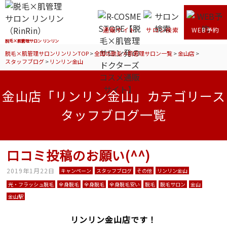
通販サイト
サロン検索
WEB予約
脱毛×肌管理サロン リンリン
脱毛×肌管理サロンリンリンTOP
>
全国の脱毛×肌管理サロン一覧
>
金山店
>
スタッフブログ
>
リンリン金山
金山店「リンリン金山」カテゴリース
タッフブログ一覧
口コミ投稿のお願い(^^)
2019年1月22日
キャンペーン
スタッフブログ
その他
リンリン金山
光・フラッシュ脱毛
全身脱毛
全身脱毛
全身脱毛安い
脱毛
脱毛サロン
金山
金山駅
リンリン金山店です！