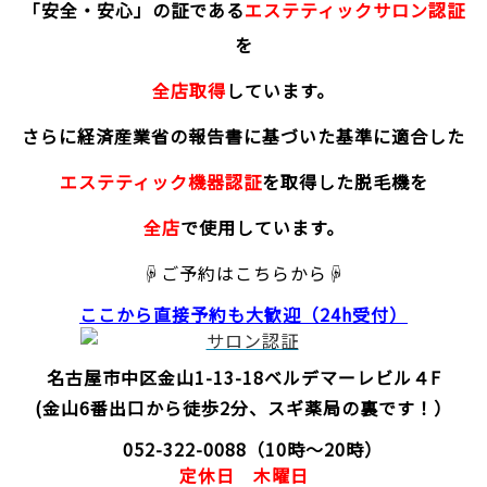
「安全・安心」の証である
エステティックサロン認証
を
全店取得
しています。
さらに経済産業省の報告書に基づいた基準に適合した
エステティック機器認証
を取得した脱毛機を
全店
で使用しています。
☟ご予約はこちらから☟
ここから直接予約
も大歓迎（24h受付）
名古屋市中区金山1-13-18
ベルデマーレビル４F
(金山6番出口から徒歩2分、スギ薬局の裏です！）
052-322-0088
（10時～20時）
定休日
木曜日