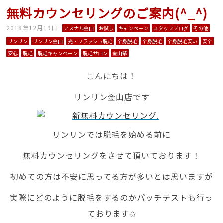
無料カウンセリングのご案内(^_^)
2018年12月19日
アスナル金山
お試し
キャンペーン
スタッフブログ
その他
リンリン
リンリン金山
光・フラッシュ脱毛
全身脱毛
全身脱毛
全身脱毛安い
安全
安心
脱毛
脱毛キャンペーン
脱毛サロン
金山駅
こんにちは！
リンリン金山店です
リンリンでは脱毛を始める前に
無料カウンセリングをさせて頂いております！
初めての方は不安に思ってる方が多いとは思いますが
実際にどのように脱毛をするのかパッチテストも行っ
ております✩