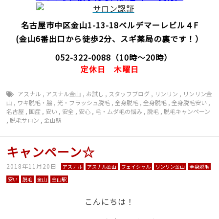
名古屋市中区金山1-13-18
ベルデマーレビル４F
(金山6番出口から徒歩2分、スギ薬局の裏です！）
052-322-0088
（10時～20時）
定休日
木曜日
アスナル
,
アスナル金山
,
お試し
,
スタッフブログ
,
リンリン
,
リンリン金
山
,
ワキ脱毛・脇
,
光・フラッシュ脱毛
,
全身脱毛
,
全身脱毛
,
全身脱毛安い
,
名古屋
,
国産
,
安い
,
安全
,
安心
,
毛・ムダ毛の悩み
,
脱毛
,
脱毛キャンペーン
,
脱毛サロン
,
金山駅
キャンペーン☆
2018年11月20日
アスナル
アスナル金山
フェイシャル
リンリン金山
全身脱毛
安い
脱毛
金山
金山駅
こんにちは！