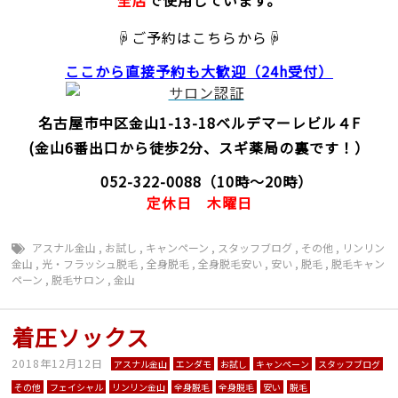
☟ご予約はこちらから☟
ここから直接予約
も大歓迎（24h受付）
名古屋市中区金山1-13-18
ベルデマーレビル４F
(金山6番出口から徒歩2分、スギ薬局の裏です！）
052-322-0088
（10時～20時）
定休日
木曜日
アスナル金山
,
お試し
,
キャンペーン
,
スタッフブログ
,
その他
,
リンリン
金山
,
光・フラッシュ脱毛
,
全身脱毛
,
全身脱毛安い
,
安い
,
脱毛
,
脱毛キャン
ペーン
,
脱毛サロン
,
金山
着圧ソックス
2018年12月12日
アスナル金山
エンダモ
お試し
キャンペーン
スタッフブログ
その他
フェイシャル
リンリン金山
全身脱毛
全身脱毛
安い
脱毛