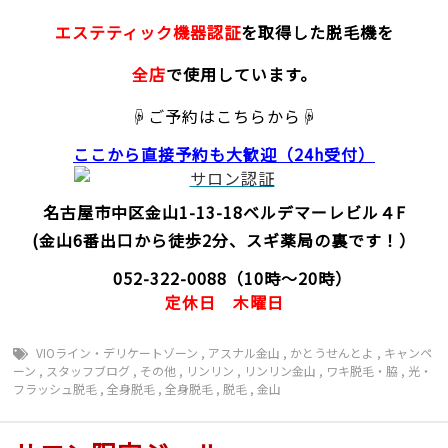
エステティック機器認証
を取得した脱毛機を
全店
で使用しています。
☟ご予約はこちらから☟
ここから直接予約
も大歓迎（24h受付）
名古屋市中区金山1-13-18
ベルデマーレビル４F
(金山6番出口から徒歩2分、スギ薬局の裏です！）
052-322-0088
（10時～20時）
定休日
木曜日
VIOライン・デリケートゾーン
,
アスナル金山
,
かとうせんとよ
,
キャンペ
ーン
,
スタッフブログ
,
その他
,
リンリン
,
リンリン金山
,
ワキ脱毛・脇
,
光・
フラッシュ脱毛
,
全身脱毛
,
全身脱毛
,
脱毛
,
金山