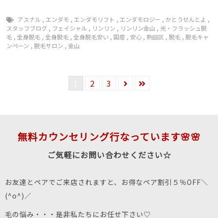
アスナル
,
エンダモ
,
エンダモリフト
,
エンダモロジー
,
かとうせんとよ
,
スタッフブログ
,
フェイシャル
,
リンリン
,
リンリン金山
,
光・フラッシュ脱
毛
,
全身脱毛
,
全身脱毛
,
全身脱毛安い
,
国産
,
安心
,
熱田区
,
脱毛
,
脱毛キャ
ンペーン
,
脱毛サロン
,
金山
1
2
3
無料カウンセリング行なっています🌸🌸
ご気軽にお問い合わせください☆
お友達とペアでご来店されますと、お得なペア割引５％OFF＼
(^o^)／
毛の悩み・・・是非私たちにお任せ下さい♡