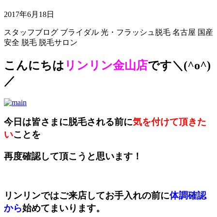
2017年6月18日
スタッフブログ
ブライダル
光・フラッシュ脱毛
名古屋
国産
安全
脱毛
脱毛サロン
こんにちは
リンリン金山店
です＼(^o^)
／
今日は皆さまに脱毛される前に
気を付けて頂きた
い
ことを
再度確認して頂こうと思います！
リンリンではご来店してお手入れの前に
体調確認
から
始めてまいります。