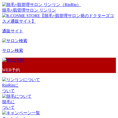
脱毛×肌管理サロン リンリン
通販サイト
サロン検索
WEB予約
RinRinに
ついて
脱毛に
ついて