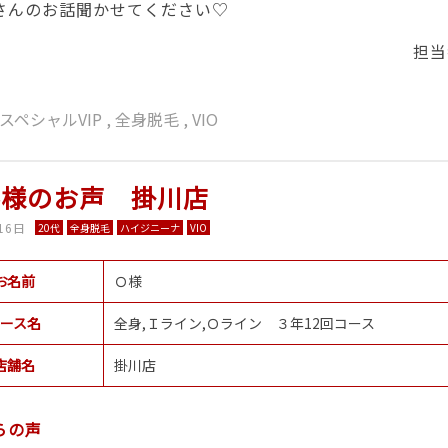
さんのお話聞かせてください♡
担当
スペシャルVIP
,
全身脱毛
,
VIO
客様のお声 掛川店
16日
20代
全身脱毛
ハイジニーナ
VIO
お名前
Ｏ様
ース名
全身,Ｉライン,Ｏライン ３年12回コース
店舗名
掛川店
らの声