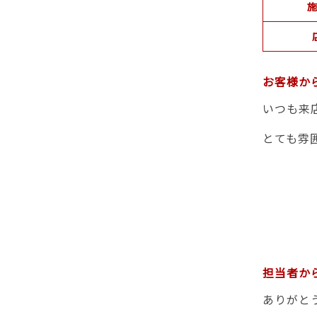
施
お客様か
いつも来
とても雰
担当者か
ありがと