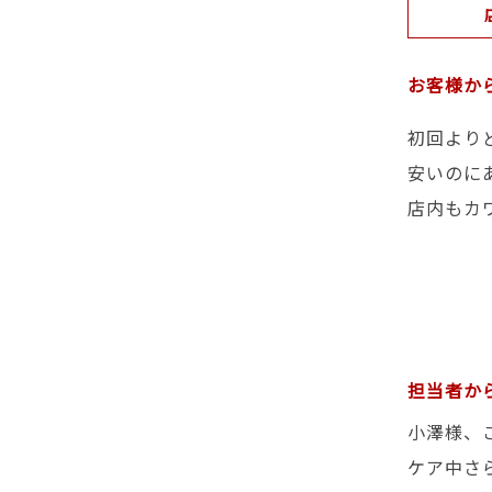
お客様か
初回より
安いのに
店内もカ
担当者か
小澤様、
ケア中さ