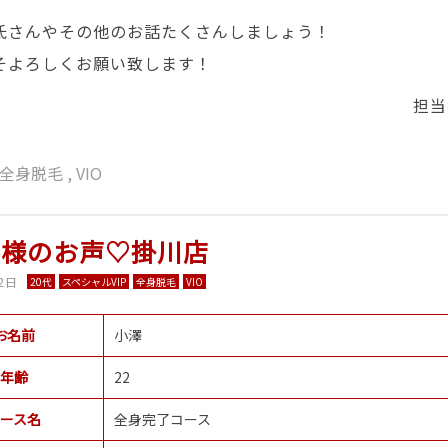
氏さんやその他のお話たくさんしましょう！
そよろしくお願い致します！
担当
全身脱毛
,
VIO
客様のお声♡掛川店
2日
20代
スペシャルVIP
全身脱毛
VIO
お名前
小澤
年齢
22
ース名
全身完了コース