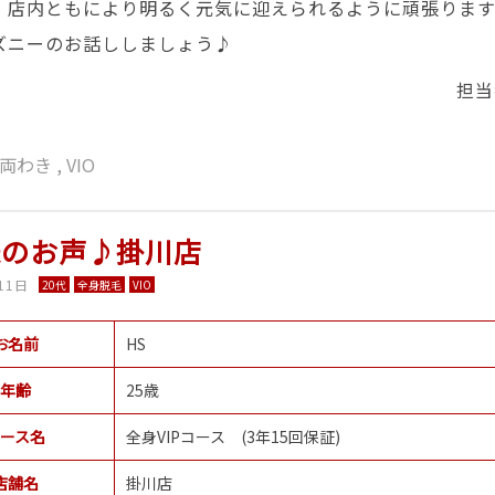
、店内ともにより明るく元気に迎えられるように頑張りま
ズニーのお話ししましょう♪
担当
両わき
,
VIO
様のお声♪掛川店
11日
20代
全身脱毛
VIO
お名前
HS
年齢
25歳
ース名
全身VIPコース (3年15回保証)
店舗名
掛川店