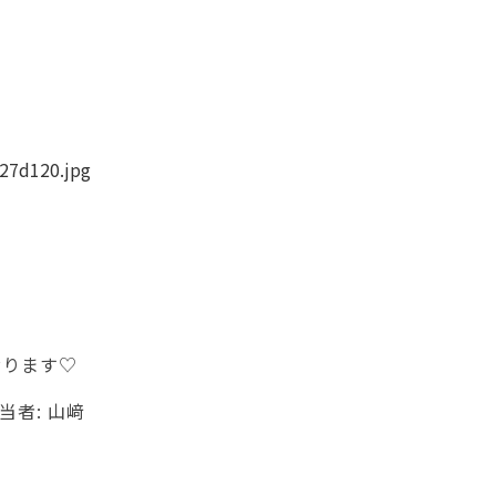
おります♡
当者: 山﨑