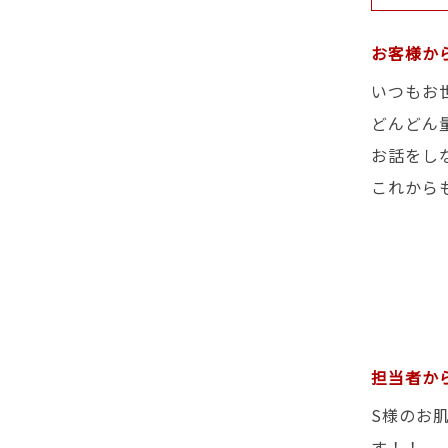
お客様か
いつもお
どんどん
お話をし
これから
担当者か
S様のお
す！！