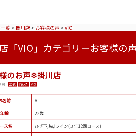
ン一覧
>
掛川店
>
お客様の声
>
VIO
店「VIO」カテゴリーお客様の
様のお声❄掛川店
2日
20代
両わき
VIO
お名前
A
年齢
22歳
ース名
ひざ下,脇,Iライン(３年12回コース)