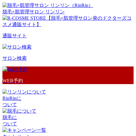
脱毛×肌管理サロン リンリン
通販サイト
サロン検索
WEB予約
RinRinに
ついて
脱毛に
ついて